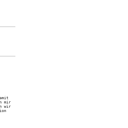
amit
n mir
n wir
ion