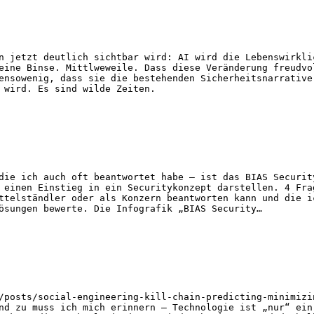
n jetzt deutlich sichtbar wird: AI wird die Lebenswirkli
eine Binse. Mittlweweile. Dass diese Veränderung freudvo
ensowenig, dass sie die bestehenden Sicherheitsnarrative
 wird. Es sind wilde Zeiten.
die ich auch oft beantwortet habe – ist das BIAS Securit
 einen Einstieg in ein Securitykonzept darstellen. 4 Fra
ttelständler oder als Konzern beantworten kann und die i
ösungen bewerte. Die Infografik „BIAS Security…
/posts/social-engineering-kill-chain-predicting-minimizi
nd zu muss ich mich erinnern – Technologie ist „nur“ ein