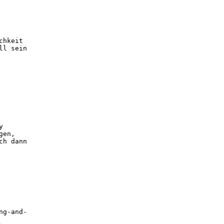
chkeit
ll sein
y
gen,
ch dann
ng-and-